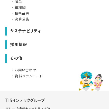
沿革
navigate_next
組織図
navigate_next
技術品質
navigate_next
決算公告
navigate_next
サステナビリティ
採用情報
その他
お問い合わせ
navigate_next
資料ダウンロード
navigate_next
グループ情報セキュリティ方針