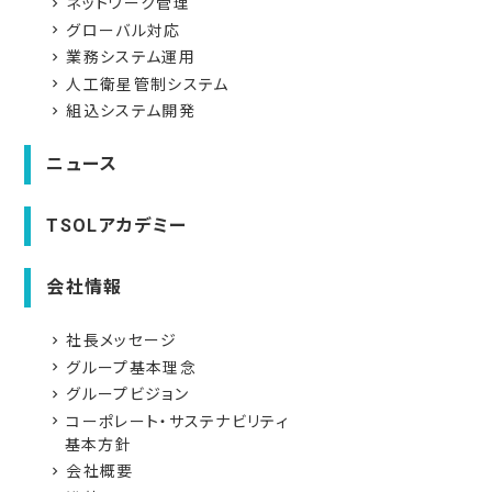
ネットワーク管理
navigate_next
グローバル対応
navigate_next
業務システム運用
navigate_next
人工衛星管制システム
navigate_next
組込システム開発
navigate_next
ニュース
TSOLアカデミー
会社情報
社長メッセージ
navigate_next
グループ基本理念
navigate_next
グループビジョン
navigate_next
コーポレート・サステナビリティ
navigate_next
基本方針
会社概要
navigate_next