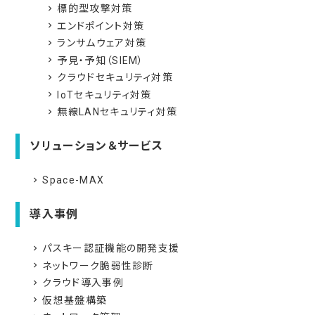
標的型攻撃対策
navigate_next
エンドポイント対策
navigate_next
ランサムウェア対策
navigate_next
予見・予知（SIEM）
navigate_next
クラウドセキュリティ対策
navigate_next
IoTセキュリティ対策
navigate_next
無線LANセキュリティ対策
navigate_next
ソリューション＆サービス
Space-MAX
navigate_next
導入事例
パスキー認証機能の開発支援
navigate_next
ネットワーク脆弱性診断
navigate_next
クラウド導入事例
navigate_next
仮想基盤構築
navigate_next