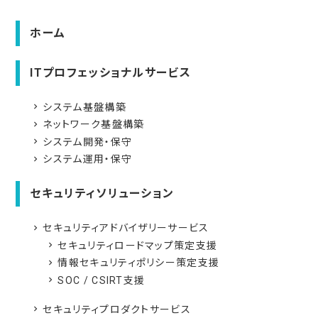
ホーム
ITプロフェッショナルサービス
システム基盤構築
navigate_next
ネットワーク基盤構築
navigate_next
システム開発・保守
navigate_next
システム運用・保守
navigate_next
セキュリティソリューション
セキュリティアドバイザリーサービス
navigate_next
セキュリティロードマップ策定支援
navigate_next
情報セキュリティポリシー策定支援
navigate_next
SOC / CSIRT支援
navigate_next
セキュリティプロダクトサービス
navigate_next