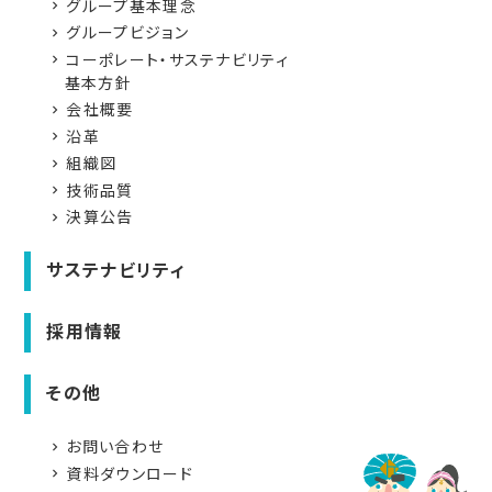
グループ基本理念
navigate_next
グループビジョン
navigate_next
コーポレート・サステナビリティ
navigate_next
基本方針
会社概要
navigate_next
沿革
navigate_next
組織図
navigate_next
技術品質
navigate_next
決算公告
navigate_next
サステナビリティ
採用情報
その他
お問い合わせ
navigate_next
資料ダウンロード
navigate_next