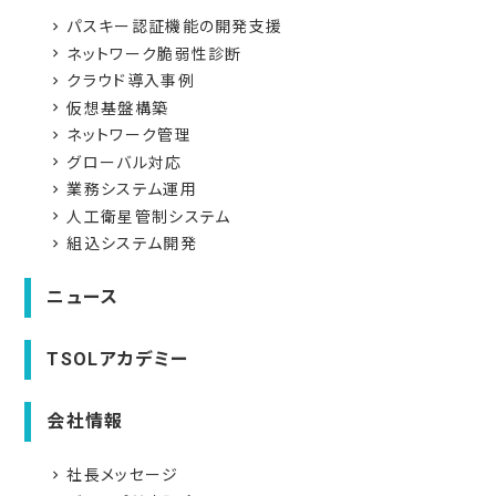
パスキー認証機能の開発支援
navigate_next
ネットワーク脆弱性診断
navigate_next
クラウド導入事例
navigate_next
仮想基盤構築
navigate_next
ネットワーク管理
navigate_next
グローバル対応
navigate_next
業務システム運用
navigate_next
人工衛星管制システム
navigate_next
組込システム開発
navigate_next
ニュース
TSOLアカデミー
会社情報
社長メッセージ
navigate_next