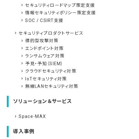
セキュリティロードマップ策定支援
navigate_next
情報セキュリティポリシー策定支援
navigate_next
SOC / CSIRT支援
navigate_next
セキュリティプロダクトサービス
navigate_next
標的型攻撃対策
navigate_next
エンドポイント対策
navigate_next
ランサムウェア対策
navigate_next
予見・予知（SIEM）
navigate_next
クラウドセキュリティ対策
navigate_next
IoTセキュリティ対策
navigate_next
無線LANセキュリティ対策
navigate_next
ソリューション＆サービス
Space-MAX
navigate_next
導入事例