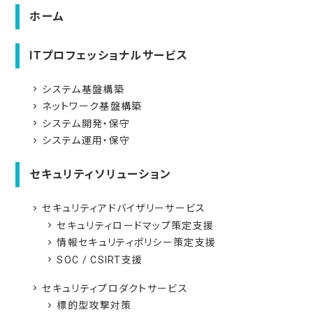
ホーム
ITプロフェッショナルサービス
システム基盤構築
navigate_next
ネットワーク基盤構築
navigate_next
システム開発・保守
navigate_next
システム運用・保守
navigate_next
セキュリティソリューション
セキュリティアドバイザリーサービス
navigate_next
セキュリティロードマップ策定支援
navigate_next
情報セキュリティポリシー策定支援
navigate_next
SOC / CSIRT支援
navigate_next
セキュリティプロダクトサービス
navigate_next
標的型攻撃対策
navigate_next