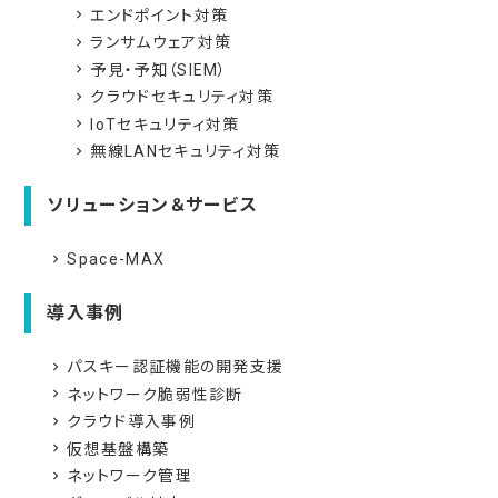
エンドポイント対策
navigate_next
ランサムウェア対策
navigate_next
予見・予知（SIEM）
navigate_next
クラウドセキュリティ対策
navigate_next
IoTセキュリティ対策
navigate_next
無線LANセキュリティ対策
navigate_next
ソリューション＆サービス
Space-MAX
navigate_next
導入事例
パスキー認証機能の開発支援
navigate_next
ネットワーク脆弱性診断
navigate_next
クラウド導入事例
navigate_next
仮想基盤構築
navigate_next
ネットワーク管理
navigate_next