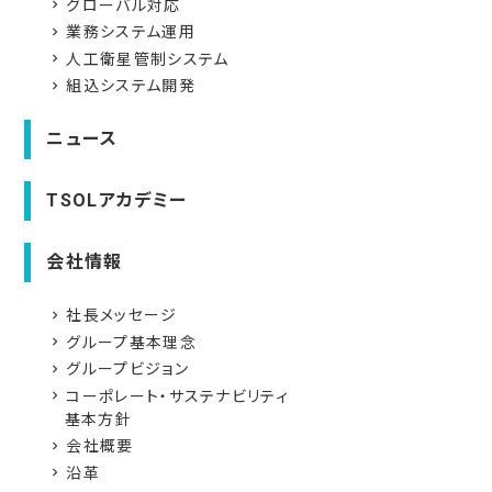
グローバル対応
navigate_next
業務システム運用
navigate_next
人工衛星管制システム
navigate_next
組込システム開発
navigate_next
ニュース
TSOLアカデミー
会社情報
社長メッセージ
navigate_next
グループ基本理念
navigate_next
グループビジョン
navigate_next
コーポレート・サステナビリティ
navigate_next
基本方針
会社概要
navigate_next
沿革
navigate_next