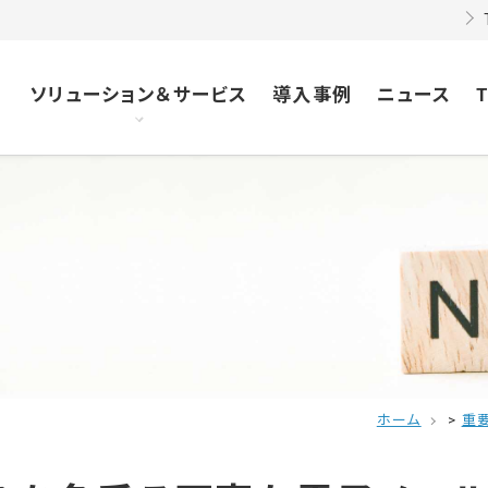
ソリューション＆サービス
導入事例
ニュース
セキュリティソリューション
セキュリティアドバイザリーサービス
会社概要
navigate_next
navigate_next
naviga
naviga
セキュリティプロダクトサービス
沿革
navigate_next
navigate_next
組織図
navigate_next
技術品質
navigate_next
ホーム
>
重