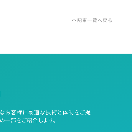
記事一覧へ戻る
undo
例
なお客様に最適な技術と体制をご提
その一部をご紹介します。