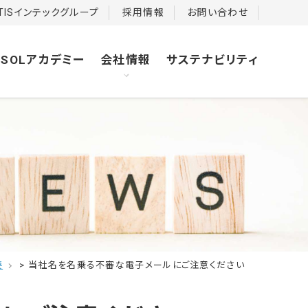
TISインテックグループ
採用情報
お問い合わせ
TSOLアカデミー
会社情報
サステナビリティ
ソリューション＆サービス
Space-MAX
決算公告
te_next
te_next
要
>
当社名を名乗る不審な電子メールにご注意ください