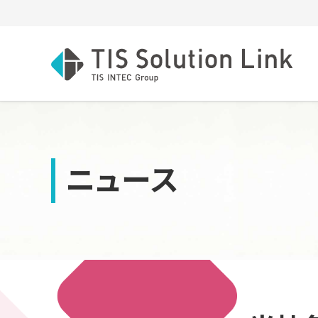
ITプロフェッショナルサービス
システム基盤構築
社長メッセージ
navigate_next
navigate_next
ネットワーク基盤構築
グループ基本理念
navigate_next
navigate_next
ニュース
システム開発・保守
グループビジョン
navigate_next
navigate_next
システム運用・保守
コーポレート・サステナビリティ基本方針
navigate_next
navigate_next